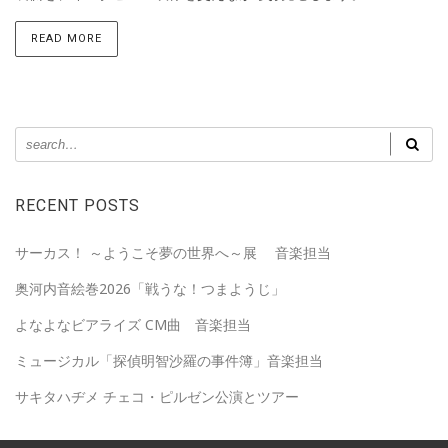
READ MORE
RECENT POSTS
サーカス！ ～ようこそ夢の世界へ～展 音楽担当
奥河内音絵巻2026「戦うな！つまようじ」
よなよなビアライズ CM曲 音楽担当
ミュージカル「探偵明智沙羅の事件簿」音楽担当
サキタハヂメ チェコ・ピルゼン公演とツアー