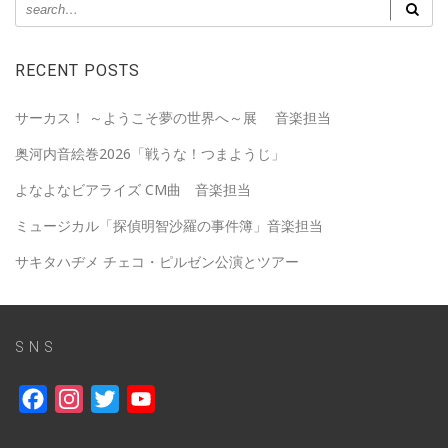
RECENT POSTS
サーカス！ ～ようこそ夢の世界へ～展 音楽担当
奥河内音絵巻2026「戦うな！つまようじ」
よなよなビアライズ CM曲 音楽担当
ミュージカル「探偵明智沙羅の事件簿」音楽担当
サキタハヂメ チェコ・ピルゼン公演とツアー
SNS
Facebook
Instagram
Twitter
YouTube