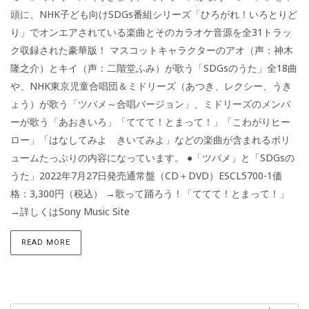
頭に、NHK子ども向けSDGs番組シリーズ「ひろがれ！いろとりど
り」でオンエアされている楽曲とそのカラオケ音源を全31トラッ
ク収録された豪華版！ マスコットキャラクターのアオ（声：神木
隆之介）とキイ（声：二階堂ふみ）が歌う「SDGsのうた」全18曲
や、NHK東京児童合唱団＆ミドリーズ（あつき、レクシー、うき
ょう）が歌う「ツバメ～合唱バージョン」、ミドリーズのメンバ
ーが歌う「あおきいろ」「ててて！とまって！」「こわがりヒー
ロー」「はなしてみよ きいてみよ」などの楽曲が含まれるボリ
ュームたっぷりの内容になっています。 ●「ツバメ」と「SDGsの
うた」2022年7月27日発売通常盤（CD＋DVD）ESCL5700-1価
格：3,300円（税込） →歌って踊ろう！「ててて！とまって！」
→詳しくはSony Music Site
READ MORE