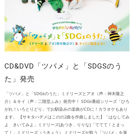
CD&DVD「ツバメ」と「SDGSのう
た」発売
「ツバメ」と「SDGsのうた」ミドリーズとアオ（声：神木隆之
介）＆キイ（声：二階堂ふみ）発売中！ SDGs番組シリーズ「ひろ
がれ！いろとりどり」でお馴染みの楽曲がCDに！カラオケもあり
ます。 【サキタハヂメはこのの2曲を作曲しました】「はなしてみ
よ きいてみよ」ミドリーズ(あつき、りりな)「ててて！とまっ
て！」ミドリーズ（うきょう） ミドリーズが歌う「ツバメ」を筆