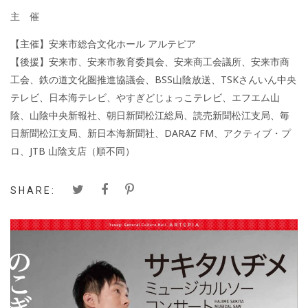
主 催
【主催】安来市総合文化ホール アルテピア
【後援】安来市、安来市教育委員会、安来商工会議所、安来市商
工会、鉄の道文化圏推進協議会、BSS山陰放送、TSKさんいん中央
テレビ、日本海テレビ、やすぎどじょっこテレビ、エフエム山
陰、山陰中央新報社、朝日新聞松江総局、読売新聞松江支局、毎
日新聞松江支局、新日本海新聞社、DARAZ FM、アクティブ・プ
ロ、JTB 山陰支店（順不同）
SHARE: