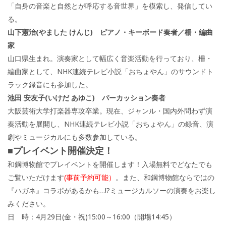
「自身の音楽と自然とが呼応する音世界」を模索し、発信してい
る。
山下憲治(やました けんじ) ピアノ・キーボード奏者／柵・編曲
家
山口県生まれ。演奏家として幅広く音楽活動を行っており、柵・
編曲家として、NHK連続テレビ小説「おちょやん」のサウンドト
ラック録音にも参加した。
池田 安友子(いけだ あゆこ) パーカッション奏者
大阪芸術大学打楽器専攻卒業。現在、ジャンル・国内外問わず演
奏活動を展開し、NHK連続テレビ小説「おちょやん」の録音、演
劇やミュージカルにも多数参加している。
■プレイベント開催決定！
和鋼博物館でプレイベントを開催します！入場無料でどなたでも
ご覧いただけます
(事前予約可能）
。また、和鋼博物館ならではの
『ハガネ』コラボがあるかも…!?ミュージカルソーの演奏をお楽し
みください。
日 時：4月29日(金・祝)15:00～16:00（開場14:45）