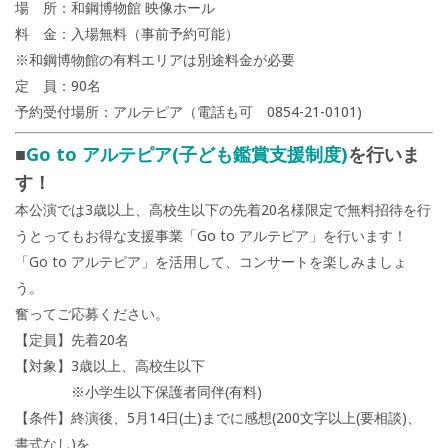
場 所：和鋼博物館 映像ホール
料 金：入場無料（事前予約可能）
※和鋼博物館の有料エリアは別途料金が必要
定 員：90名
予約受付場所：アルテピア（電話も可 0854-21-0101)
■
Go to アルテピア(子ども鑑賞支援制度)
を行いま
す！
本公演では3歳以上、高校生以下の先着20名様限定で無料招待を行
うとってもお得な支援事業「Go to アルテピア」を行います！
「Go to アルテピア」を活用して、コンサートを楽しみましょ
う。
奮ってご応募ください。
【定員】先着20名
【対象】3歳以上、高校生以下
※小学生以下保護者同伴(有料)
【条件】終演後、5月14日(土)までに感想(200文字以上(要相談)、
書式なし)を