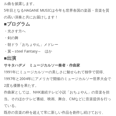
ル曲を披露します。
5年目となるHAGANE MUSICは今年も世界各国の楽器・音楽を質
の高い演奏と共にお届けします！
■プログラム
・光さす方へ
・剣の舞
・朝ドラ「おちょやん」メドレー
・翼～steel Fantasy～ ほか
■出演
サキタハヂメ ミュージカルソー奏者・作曲家
1991年にミュージカルソーの美しさに魅せられて独学で習得、
1997年と2004年にアメリカで開催のミュージカルソー世界大会で
2度も優勝を果たす。
作曲家としては、NHK連続テレビ小説「おちょやん」の音楽を担
当。そのほかテレビ番組、映画、舞台、CMなどに音楽提供を行っ
ている。
既存の音楽の枠を超えて常に新しい作品を創作し続けており、