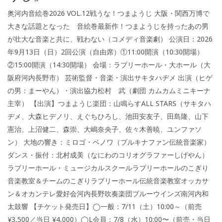
奥河内音絵巻2026 VOL.12戦うな！つまようじ 大阪・関西万博で
大きな話題となった 音絵巻最新作！つまようじを持ったあの男
が壮大な音楽と共に、戦わない（コメディ音楽劇） 公演日：2026
年9月13日（日）2回公演（自由席）①11:00開演（10:30開場）
②15:00開演（14:30開場） 会場：ラブリーホール・大ホール（大
阪府河内長野市） 芸術監督・音楽・演出サキタハヂメ 出演（ヒゲ
の男：まーやん）・演出協力松村 武（劇団 カムカムミニキーナ
主宰） 【出演】つまようじ楽団：山鳴らすALL STARS（サキタハ
ヂメ、大森ヒデノリ、えぐちひろし、池田安友子、田島隆、山下
憲治、上沼健二、森崇、大嶋奈央子、佐々木善暁、ユンファソ
ン） 大地の響き：ミロゴ・ベノワ（ブルキナファン伝統音楽家）
ダンス・振付：北村成美（なにわのコリオグラファーしげやん）
ラブリーホール・ミュージカルスクールラブリーホールのこぎり
音楽教室＆チームのこぎりラブリーホール伝統音楽教室オッカサ
ン＆オカンテレ愛好会河内長野吹奏楽団ブルーウインズ南河内和
太鼓響 【チケット発売日】◯一般：7/11（土）10:00～（前売
¥3,500／当日 ¥4,000）◯L会員：7/8（水）10:00〜（前売・当日