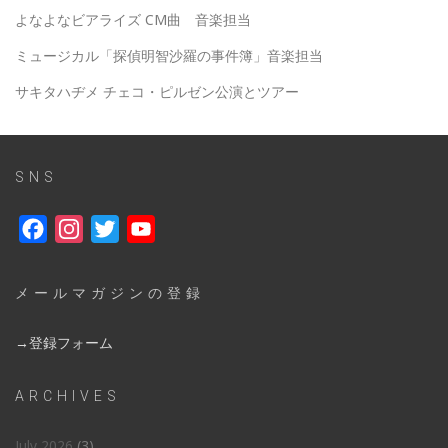
よなよなビアライズ CM曲 音楽担当
ミュージカル「探偵明智沙羅の事件簿」音楽担当
サキタハヂメ チェコ・ピルゼン公演とツアー
SNS
Facebook
Instagram
Twitter
YouTube
メールマガジンの登録
→登録フォーム
ARCHIVES
July 2026
(3)