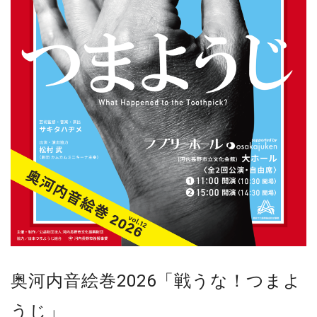
奥河内音絵巻2026「戦うな！つまよ
うじ」