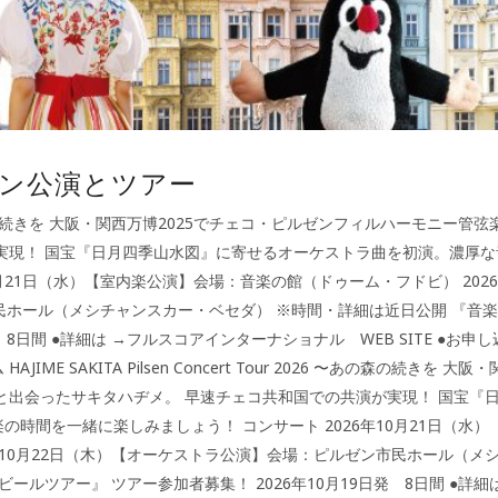
ゼン公演とツアー
 2026 〜あの森の続きを 大阪・関西万博2025でチェコ・ピルゼンフィルハーモニー管
実現！ 国宝『日月四季山水図』に寄せるオーケストラ曲を初演。濃厚な
月21日（水）【室内楽公演】会場：音楽の館（ドゥーム・フドビ） 2026
民ホール（メシチャンスカー・ベセダ） ※時間・詳細は近日公開 『音
 8日間 ●詳細は →フルスコアインターナショナル WEB SITE ●お申
SAKITA Pilsen Concert Tour 2026 〜あの森の続きを 大阪
と出会ったサキタハヂメ。 早速チェコ共和国での共演が実現！ 国宝『
時間を一緒に楽しみましょう！ コンサート 2026年10月21日（水）
年10月22日（木）【オーケストラ公演】会場：ピルゼン市民ホール（メ
ツアー』 ツアー参加者募集！ 2026年10月19日発 8日間 ●詳細は.