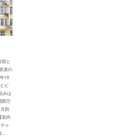
弦楽団と
音楽の
年10
楽とビ
し込みは
・関西万
日月四
【室内
シチャ
..