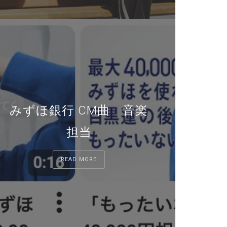
みずほ銀行 CM曲 音楽
担当
READ MORE