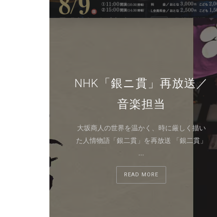
NHK「銀ニ貫」再放送／
音楽担当
大坂商人の世界を温かく、時に厳しく描い
た人情物語「銀二貫」を再放送 「銀二貫」
…
READ MORE