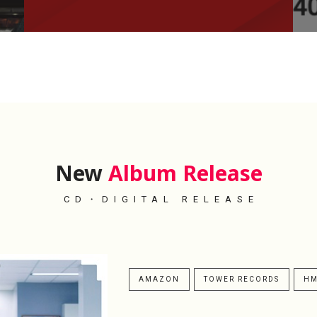
New
Album Release
CD・DIGITAL RELEASE
AMAZON
TOWER RECORDS
H