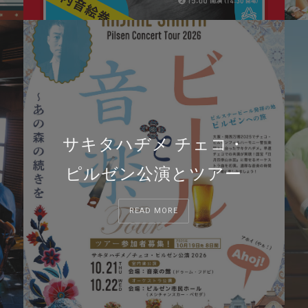
サキタハヂメ チェコ・
ピルゼン公演とツアー
READ MORE