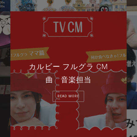
カルビー フルグラ CM
曲 音楽担当
READ MORE