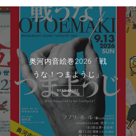
奥河内音絵巻2026「戦
うな！つまようじ」
READ MORE