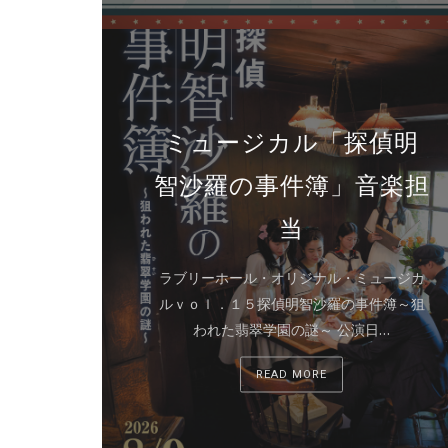
ミュージカル「探偵明
智沙羅の事件簿」音楽担
当
ラブリーホール・オリジナル・ミュージカ
ルｖｏｌ．１５探偵明智沙羅の事件簿～狙
われた翡翠学園の謎～ 公演日…
READ MORE