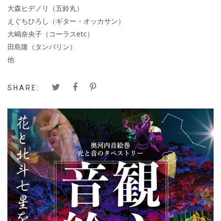
大森ヒデノリ（五鈴丸）
えぐちひろし（ギター・オッカサン）
大嶋奈央子（コーラスetc）
田島隆（タンバリン）
他
SHARE: