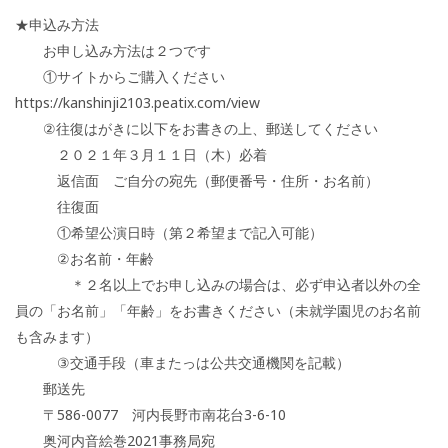
★申込み方法
お申し込み方法は２つです
①サイトからご購入ください
https://kanshinji2103.peatix.com/view
②往復はがきに以下をお書きの上、郵送してください
２０２１年３月１１日（木）必着
返信面 ご自分の宛先（郵便番号・住所・お名前）
往復面
①希望公演日時（第２希望まで記入可能）
②お名前・年齢
＊２名以上でお申し込みの場合は、必ず申込者以外の全
員の「お名前」「年齢」をお書きください（未就学園児のお名前
も含みます）
③交通手段（車またっは公共交通機関を記載）
郵送先
〒586-0077 河内長野市南花台3-6-10
奥河内音絵巻2021事務局宛