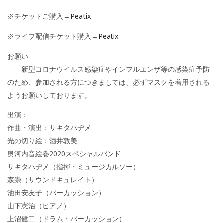
※チケットご購入→
Peatix
※ライブ配信チケット購入→
Peatix
お願い
新型コロナウイルス感染症やインフルエンザ等の感染症予防
のため、参加される方につきましては、必ずマスクを着用される
ようお願いしております。
出演：
作曲・演出：サキタハヂメ
光の切り絵：酒井敦美
奥河内音絵巻2020スペシャルバンド
サキタハヂメ（指揮・ミュージカルソー）
森崇（サウンドキュレイト）
池田安友子（パーカッション）
山下憲治（ピアノ）
上沼健二（ドラム・パーカッション）