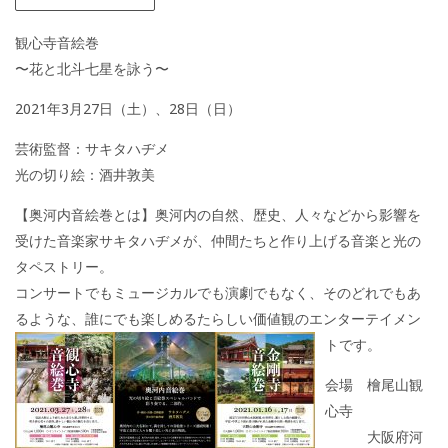
観心寺音絵巻
〜花と北斗七星を詠う〜
2021年3月27日（土）、28日（日）
芸術監督：サキタハヂメ
光の切り絵：酒井敦美
【奥河内音絵巻とは】奥河内の自然、歴史、人々などから影響を
受けた音楽家サキタハヂメが、仲間たちと作り上げる音楽と光の
タペストリー。
コンサートでもミュージカルでも演劇でもなく、そのどれでもあ
るような、誰にでも楽しめるたらしい価値観のエンターテイメン
トです。
会場 檜尾山観
心寺
大阪府河