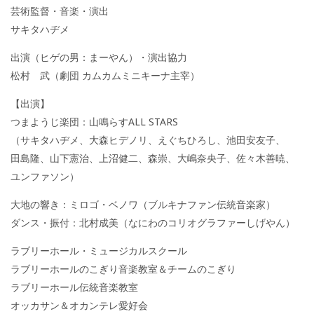
芸術監督・音楽・演出
サキタハヂメ
出演（ヒゲの男：まーやん）・演出協力
松村 武（劇団 カムカムミニキーナ主宰）
【出演】
つまようじ楽団：山鳴らすALL STARS
（サキタハヂメ、大森ヒデノリ、えぐちひろし、池田安友子、
田島隆、山下憲治、上沼健二、森崇、大嶋奈央子、佐々木善暁、
ユンファソン）
大地の響き：ミロゴ・ベノワ（ブルキナファン伝統音楽家）
ダンス・振付：北村成美（なにわのコリオグラファーしげやん）
ラブリーホール・ミュージカルスクール
ラブリーホールのこぎり音楽教室＆チームのこぎり
ラブリーホール伝統音楽教室
オッカサン＆オカンテレ愛好会